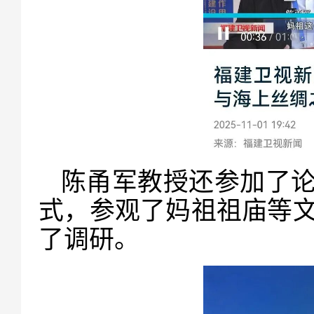
陈甬军教授还参加了
式，参观了妈祖祖庙等
了调研。