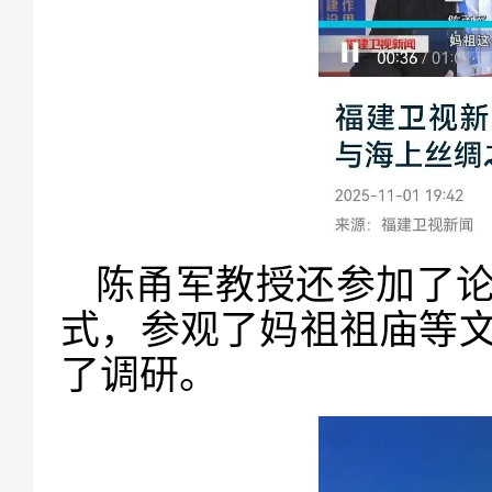
陈甬军教授还参加了
式，参观了妈祖祖庙等
了调研。