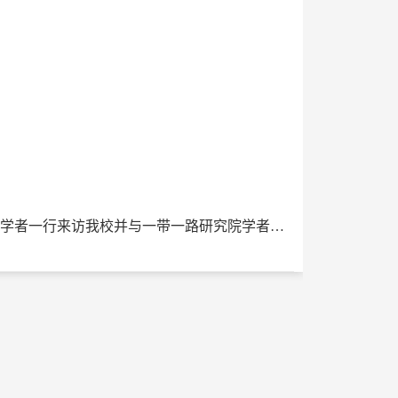
下一篇：拉美国家高端智库专家学者一行来访我校并与一带一路研究院学者举行座谈会